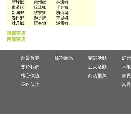
新埤鄉
南州鄉
林邊鄉
東港鎮
琉球鄉
佳冬鄉
新園鄉
枋寮鄉
枋山鄉
春日鄉
獅子鄉
車城鄉
牡丹鄉
恆春鎮
滿州鄉
東部商店
西部商店
創業菁英
檔期商品
精選活動
好康
關於我們
乙太活動
不限
核心價值
商店推薦
會員
策略伙伴
當月
台灣總公司：台北市松山區復興北路313巷11號
乙太未來商業顧問有限公司 統一編號: 