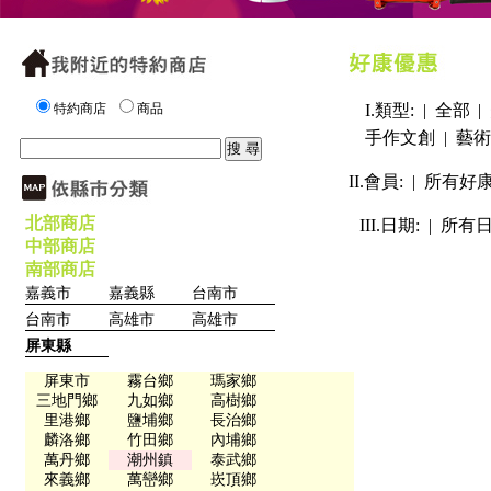
特約商店
商品
I.類型: |
全部
|
手作文創
|
藝術
II.會員: |
所有好
北部商店
III.日期: |
所有
中部商店
南部商店
嘉義市
嘉義縣
台南市
台南市
高雄市
高雄市
屏東縣
屏東市
霧台鄉
瑪家鄉
三地門鄉
九如鄉
高樹鄉
里港鄉
鹽埔鄉
長治鄉
麟洛鄉
竹田鄉
內埔鄉
萬丹鄉
潮州鎮
泰武鄉
來義鄉
萬巒鄉
崁頂鄉