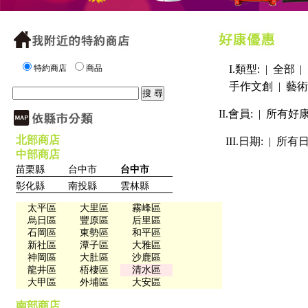
特約商店
商品
I.類型: |
全部
|
手作文創
|
藝術
II.會員: |
所有好
北部商店
III.日期: |
所有
中部商店
苗栗縣
台中市
台中市
彰化縣
南投縣
雲林縣
太平區
大里區
霧峰區
烏日區
豐原區
后里區
石岡區
東勢區
和平區
新社區
潭子區
大雅區
神岡區
大肚區
沙鹿區
龍井區
梧棲區
清水區
大甲區
外埔區
大安區
南部商店