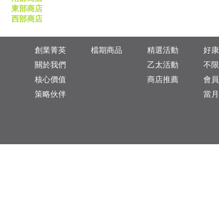
東部商店
西部商店
創業菁英
檔期商品
精選活動
好康
關於我們
乙太活動
不限
核心價值
商店推薦
會員
策略伙伴
當月
台灣總公司：台北市松山區復興北路313巷11號
乙太未來商業顧問有限公司 統一編號: 