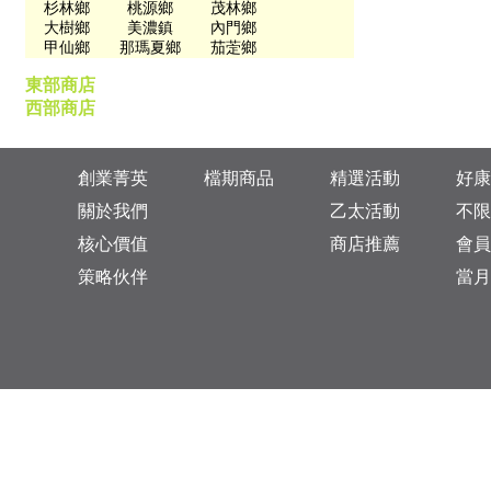
杉林鄉
桃源鄉
茂林鄉
大樹鄉
美濃鎮
內門鄉
甲仙鄉
那瑪夏鄉
茄萣鄉
東部商店
西部商店
創業菁英
檔期商品
精選活動
好康
關於我們
乙太活動
不限
核心價值
商店推薦
會員
策略伙伴
當月
台灣總公司：台北市松山區復興北路313巷11號
乙太未來商業顧問有限公司 統一編號: 