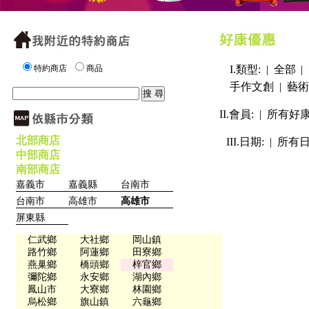
特約商店
商品
I.類型: |
全部
|
手作文創
|
藝術
II.會員: |
所有好
北部商店
III.日期: |
所有
中部商店
南部商店
嘉義市
嘉義縣
台南市
台南市
高雄市
高雄市
屏東縣
仁武鄉
大社鄉
岡山鎮
路竹鄉
阿蓮鄉
田寮鄉
燕巢鄉
橋頭鄉
梓官鄉
彌陀鄉
永安鄉
湖內鄉
鳳山市
大寮鄉
林園鄉
烏松鄉
旗山鎮
六龜鄉