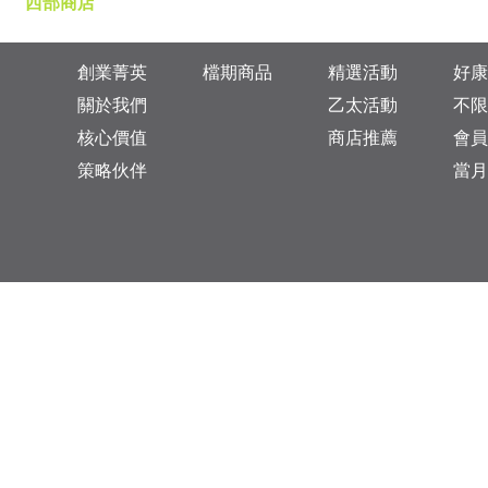
西部商店
創業菁英
檔期商品
精選活動
好康
關於我們
乙太活動
不限
核心價值
商店推薦
會員
策略伙伴
當月
台灣總公司：台北市松山區復興北路313巷11號
乙太未來商業顧問有限公司 統一編號: 