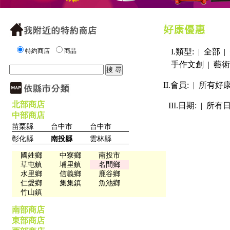
特約商店
商品
I.類型: |
全部
|
手作文創
|
藝術
II.會員: |
所有好
北部商店
III.日期: |
所有
中部商店
苗栗縣
台中市
台中市
彰化縣
南投縣
雲林縣
國姓鄉
中寮鄉
南投市
草屯鎮
埔里鎮
名間鄉
水里鄉
信義鄉
鹿谷鄉
仁愛鄉
集集鎮
魚池鄉
竹山鎮
南部商店
東部商店