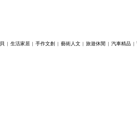
貝
|
生活家居
|
手作文創
|
藝術人文
|
旅遊休閒
|
汽車精品
|