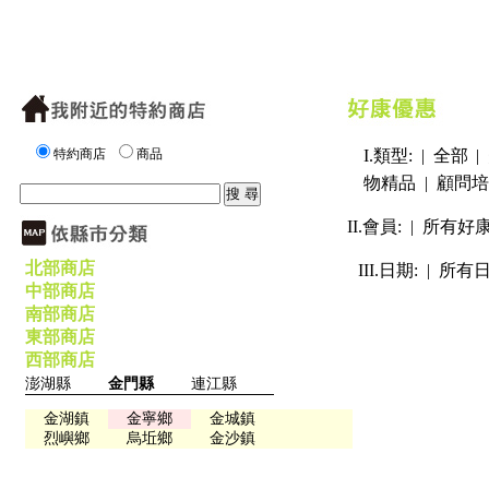
特約商店
商品
I.類型: |
全部
|
物精品
|
顧問培
II.會員: |
所有好
北部商店
III.日期: |
所有
中部商店
南部商店
東部商店
西部商店
澎湖縣
金門縣
連江縣
金湖鎮
金寧鄉
金城鎮
烈嶼鄉
烏坵鄉
金沙鎮