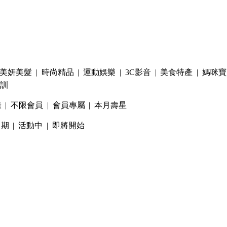
美妍美髮
|
時尚精品
|
運動娛樂
|
3C影音
|
美食特產
|
媽咪寶
訓
康
|
不限會員
|
會員專屬
|
本月壽星
日期
|
活動中
|
即將開始