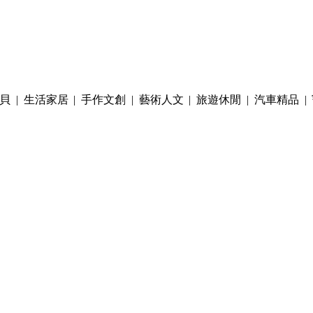
貝
|
生活家居
|
手作文創
|
藝術人文
|
旅遊休閒
|
汽車精品
|