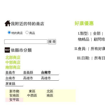
特約商店
商品
I.類型: |
全部
|
物精品
|
顧問培
II.會員: |
所有好
北部商店
III.日期: |
所有
中部商店
南部商店
嘉義市
嘉義縣
台南市
台南市
高雄市
高雄市
屏東縣
新市鄉
東區
北區
安南區
中西區
南區
安平區