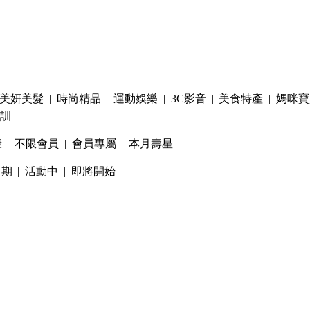
美妍美髮
|
時尚精品
|
運動娛樂
|
3C影音
|
美食特產
|
媽咪寶
訓
康
|
不限會員
|
會員專屬
|
本月壽星
日期
|
活動中
|
即將開始