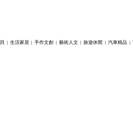
貝
|
生活家居
|
手作文創
|
藝術人文
|
旅遊休閒
|
汽車精品
|