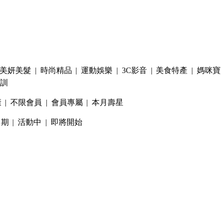
美妍美髮
|
時尚精品
|
運動娛樂
|
3C影音
|
美食特產
|
媽咪寶
訓
康
|
不限會員
|
會員專屬
|
本月壽星
日期
|
活動中
|
即將開始