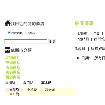
特約商店
商品
I.類型: |
全部
|
物精品
|
顧問培
II.會員: |
所有好
北部商店
III.日期: |
所有
中部商店
南部商店
東部商店
西部商店
澎湖縣
金門縣
連江縣
南竿鄉
北竿鄉
莒光鄉
東引鄉