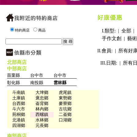
特約商店
商品
I.類型: |
全部
|
手作文創
|
藝術
II.會員: |
所有好
北部商店
III.日期: |
所有
中部商店
苗栗縣
台中市
台中市
彰化縣
南投縣
雲林縣
斗南鎮
大埤鄉
虎尾鎮
土庫鎮
褒忠鄉
東勢鄉
台西鄉
崙背鄉
麥寮鄉
斗六市
林內鄉
古坑鄉
荊桐鄉
西螺鎮
二崙鄉
北港鎮
水林鄉
口湖鄉
四湖鄉
元長鄉
南部商店