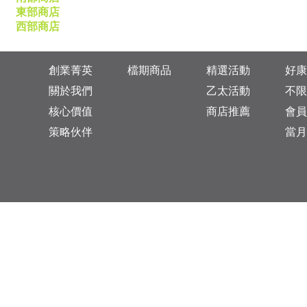
東部商店
西部商店
創業菁英
檔期商品
精選活動
好康
關於我們
乙太活動
不限
核心價值
商店推薦
會員
策略伙伴
當月
台灣總公司：台北市松山區復興北路313巷11號
乙太未來商業顧問有限公司 統一編號: 