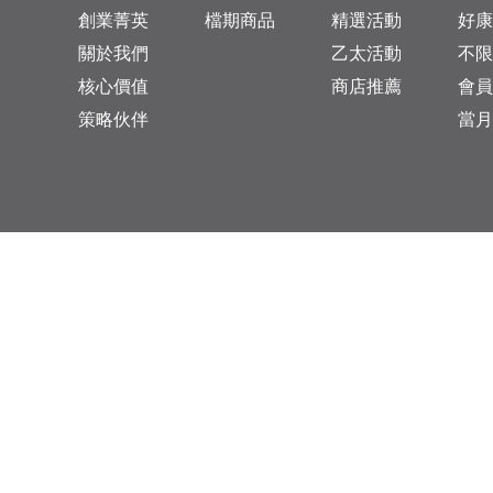
創業菁英
檔期商品
精選活動
好康
關於我們
乙太活動
不限
核心價值
商店推薦
會員
策略伙伴
當月
台灣總公司：台北市松山區復興北路313巷11號
乙太未來商業顧問有限公司 統一編號: 