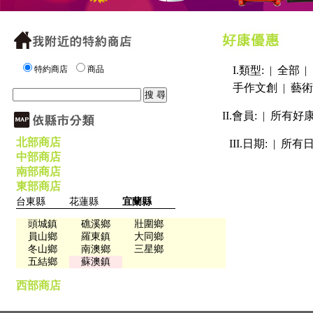
特約商店
商品
I.類型: |
全部
|
手作文創
|
藝術
II.會員: |
所有好
北部商店
III.日期: |
所有
中部商店
南部商店
東部商店
台東縣
花蓮縣
宜蘭縣
頭城鎮
礁溪鄉
壯圍鄉
員山鄉
羅東鎮
大同鄉
冬山鄉
南澳鄉
三星鄉
五結鄉
蘇澳鎮
西部商店