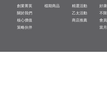
創業菁英
檔期商品
精選活動
好康
關於我們
乙太活動
不限
核心價值
商店推薦
會員
策略伙伴
當月
台灣總公司：台北市松山區復興北路313巷11號
乙太未來商業顧問有限公司 統一編號: 