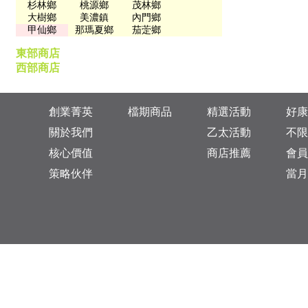
杉林鄉
桃源鄉
茂林鄉
大樹鄉
美濃鎮
內門鄉
甲仙鄉
那瑪夏鄉
茄萣鄉
東部商店
西部商店
創業菁英
檔期商品
精選活動
好康
關於我們
乙太活動
不限
核心價值
商店推薦
會員
策略伙伴
當月
台灣總公司：台北市松山區復興北路313巷11號
乙太未來商業顧問有限公司 統一編號: 