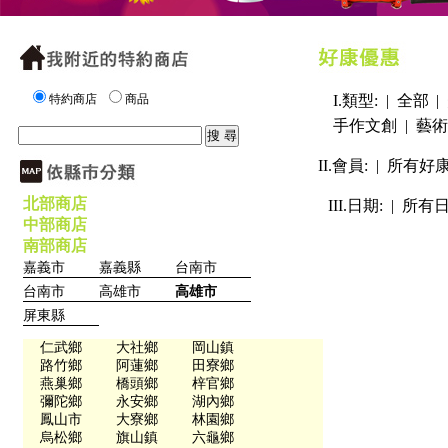
特約商店
商品
I.類型: |
全部
|
手作文創
|
藝術
II.會員: |
所有好
北部商店
III.日期: |
所有
中部商店
南部商店
嘉義市
嘉義縣
台南市
台南市
高雄市
高雄市
屏東縣
仁武鄉
大社鄉
岡山鎮
路竹鄉
阿蓮鄉
田寮鄉
燕巢鄉
橋頭鄉
梓官鄉
彌陀鄉
永安鄉
湖內鄉
鳳山市
大寮鄉
林園鄉
烏松鄉
旗山鎮
六龜鄉