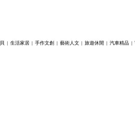
貝
|
生活家居
|
手作文創
|
藝術人文
|
旅遊休閒
|
汽車精品
|