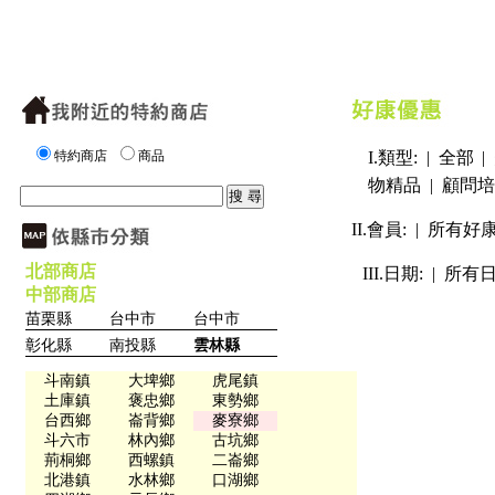
特約商店
商品
I.類型: |
全部
|
物精品
|
顧問培
II.會員: |
所有好
北部商店
III.日期: |
所有
中部商店
苗栗縣
台中市
台中市
彰化縣
南投縣
雲林縣
斗南鎮
大埤鄉
虎尾鎮
土庫鎮
褒忠鄉
東勢鄉
台西鄉
崙背鄉
麥寮鄉
斗六市
林內鄉
古坑鄉
荊桐鄉
西螺鎮
二崙鄉
北港鎮
水林鄉
口湖鄉