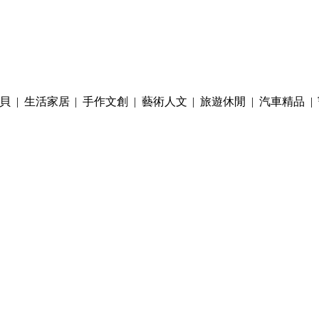
貝
|
生活家居
|
手作文創
|
藝術人文
|
旅遊休閒
|
汽車精品
|