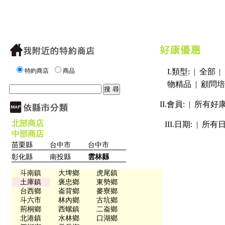
特約商店
商品
I.類型: |
全部
|
物精品
|
顧問培
II.會員: |
所有好
北部商店
III.日期: |
所有
中部商店
苗栗縣
台中市
台中市
彰化縣
南投縣
雲林縣
斗南鎮
大埤鄉
虎尾鎮
土庫鎮
褒忠鄉
東勢鄉
台西鄉
崙背鄉
麥寮鄉
斗六市
林內鄉
古坑鄉
荊桐鄉
西螺鎮
二崙鄉
北港鎮
水林鄉
口湖鄉