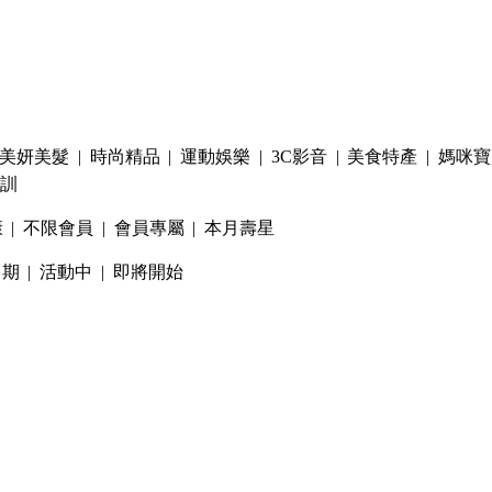
美妍美髮
|
時尚精品
|
運動娛樂
|
3C影音
|
美食特產
|
媽咪寶
訓
康
|
不限會員
|
會員專屬
|
本月壽星
日期
|
活動中
|
即將開始