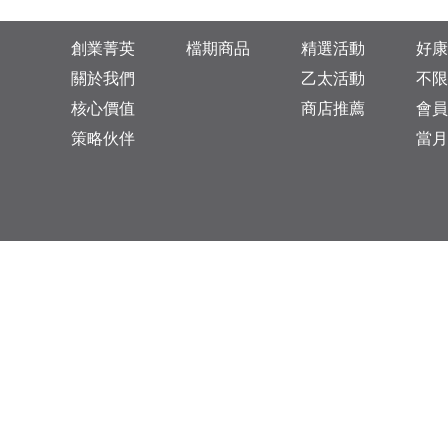
創業菁英
檔期商品
精選活動
好康
關於我們
乙太活動
不限
核心價值
商店推薦
會員
策略伙伴
當月
台灣總公司：台北市松山區復興北路313巷11號
乙太未來商業顧問有限公司 統一編號: 