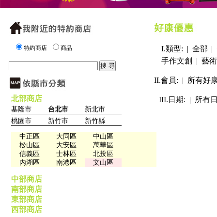
特約商店
商品
I.類型: |
全部
|
手作文創
|
藝術
II.會員: |
所有好
北部商店
III.日期: |
所有
基隆市
台北市
新北市
桃園市
新竹市
新竹縣
中正區
大同區
中山區
松山區
大安區
萬華區
信義區
士林區
北投區
內湖區
南港區
文山區
中部商店
南部商店
東部商店
西部商店