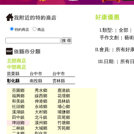
特約商店
商品
I.類型: |
全部
|
手作文創
|
藝術
II.會員: |
所有好
北部商店
III.日期: |
所有
中部商店
苗栗縣
台中市
台中市
彰化縣
南投縣
雲林縣
芬園鄉
秀水鄉
鹿港鎮
福興鄉
線西鄉
花壇鄉
和美鎮
伸港鄉
員林鎮
社頭鄉
永靖鄉
埔心鄉
溪湖鎮
大村鄉
埔鹽鄉
田中鎮
北斗鎮
田尾鄉
埤頭鄉
溪州鄉
竹塘鄉
二林鎮
大城鄉
芳苑鄉
二水鄉
彰化市