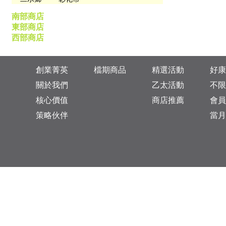
南部商店
東部商店
西部商店
創業菁英
檔期商品
精選活動
好康
關於我們
乙太活動
不限
核心價值
商店推薦
會員
策略伙伴
當月
台灣總公司：台北市松山區復興北路313巷11號
乙太未來商業顧問有限公司 統一編號: 