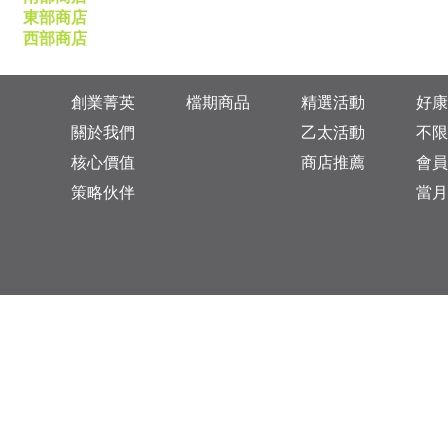
東部商店
西部商店
創業菁英
檔期商品
精選活動
好康
關於我們
乙太活動
不限
核心價值
商店推薦
會員
策略伙伴
當月
台灣總公司：台北市松山區復興北路313巷11號
乙太未來商業顧問有限公司 統一編號: 