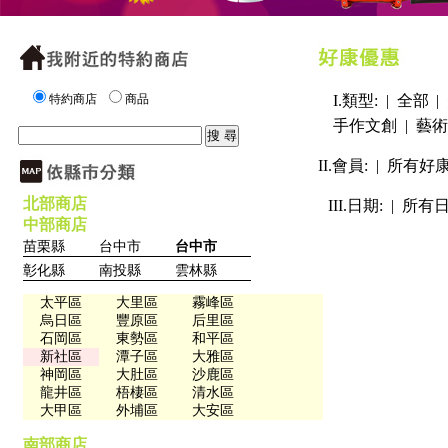
特約商店
商品
I.類型: |
全部
|
手作文創
|
藝術
II.會員: |
所有好
北部商店
III.日期: |
所有
中部商店
苗栗縣
台中市
台中市
彰化縣
南投縣
雲林縣
太平區
大里區
霧峰區
烏日區
豐原區
后里區
石岡區
東勢區
和平區
新社區
潭子區
大雅區
神岡區
大肚區
沙鹿區
龍井區
梧棲區
清水區
大甲區
外埔區
大安區
南部商店