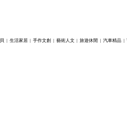
貝
|
生活家居
|
手作文創
|
藝術人文
|
旅遊休閒
|
汽車精品
|