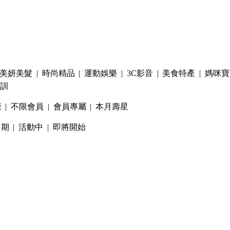
美妍美髮
|
時尚精品
|
運動娛樂
|
3C影音
|
美食特產
|
媽咪寶
訓
康
|
不限會員
|
會員專屬
|
本月壽星
日期
|
活動中
|
即將開始