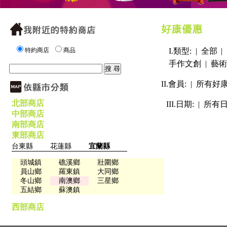
特約商店
商品
I.類型: |
全部
|
手作文創
|
藝術
II.會員: |
所有好
北部商店
III.日期: |
所有
中部商店
南部商店
東部商店
台東縣
花蓮縣
宜蘭縣
頭城鎮
礁溪鄉
壯圍鄉
員山鄉
羅東鎮
大同鄉
冬山鄉
南澳鄉
三星鄉
五結鄉
蘇澳鎮
西部商店