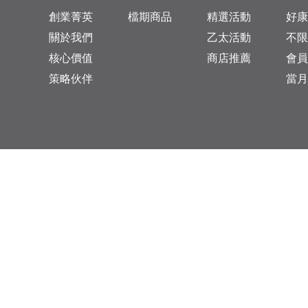
創業菁英
檔期商品
精選活動
好康
關於我們
乙太活動
不限
核心價值
商店推薦
會員
策略伙伴
當月
台灣總公司：台北市松山區復興北路313巷11號
乙太未來商業顧問有限公司 統一編號: 