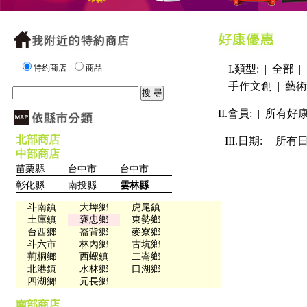
特約商店
商品
I.類型: |
全部
|
手作文創
|
藝術
II.會員: |
所有好
北部商店
III.日期: |
所有
中部商店
苗栗縣
台中市
台中市
彰化縣
南投縣
雲林縣
斗南鎮
大埤鄉
虎尾鎮
土庫鎮
褒忠鄉
東勢鄉
台西鄉
崙背鄉
麥寮鄉
斗六市
林內鄉
古坑鄉
荊桐鄉
西螺鎮
二崙鄉
北港鎮
水林鄉
口湖鄉
四湖鄉
元長鄉
南部商店