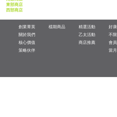
東部商店
西部商店
創業菁英
檔期商品
精選活動
好康
關於我們
乙太活動
不限
核心價值
商店推薦
會員
策略伙伴
當月
台灣總公司：台北市松山區復興北路313巷11號
乙太未來商業顧問有限公司 統一編號: 