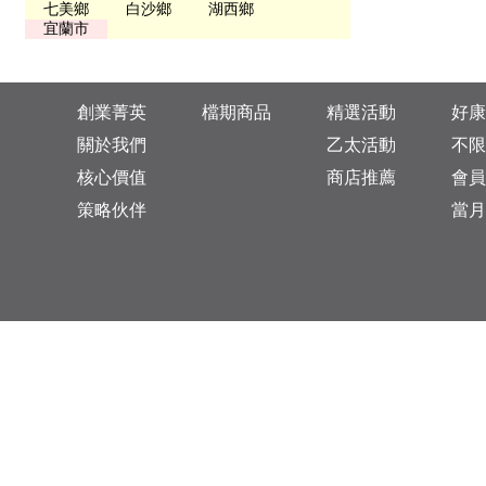
七美鄉
白沙鄉
湖西鄉
宜蘭市
創業菁英
檔期商品
精選活動
好康
關於我們
乙太活動
不限
核心價值
商店推薦
會員
策略伙伴
當月
台灣總公司：台北市松山區復興北路313巷11號
乙太未來商業顧問有限公司 統一編號: 