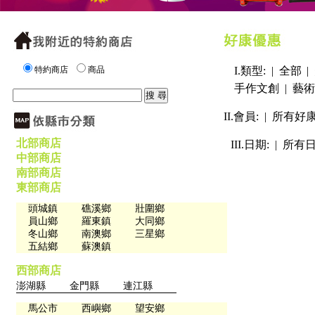
特約商店
商品
I.類型: |
全部
|
手作文創
|
藝術
II.會員: |
所有好
北部商店
III.日期: |
所有
中部商店
南部商店
東部商店
頭城鎮
礁溪鄉
壯圍鄉
員山鄉
羅東鎮
大同鄉
冬山鄉
南澳鄉
三星鄉
五結鄉
蘇澳鎮
西部商店
澎湖縣
金門縣
連江縣
馬公市
西嶼鄉
望安鄉