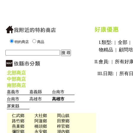
特約商店
商品
I.類型: |
全部
|
物精品
|
顧問培
II.會員: |
所有好
北部商店
III.日期: |
所有
中部商店
南部商店
嘉義市
嘉義縣
台南市
台南市
高雄市
高雄市
屏東縣
仁武鄉
大社鄉
岡山鎮
路竹鄉
阿蓮鄉
田寮鄉
燕巢鄉
橋頭鄉
梓官鄉
彌陀鄉
永安鄉
湖內鄉