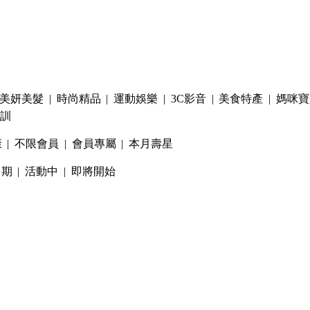
美妍美髮
|
時尚精品
|
運動娛樂
|
3C影音
|
美食特產
|
媽咪寶
訓
康
|
不限會員
|
會員專屬
|
本月壽星
日期
|
活動中
|
即將開始