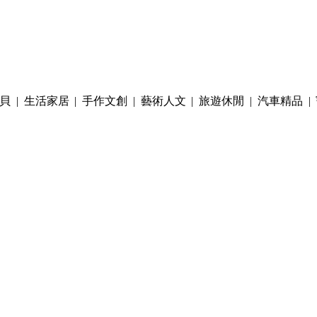
貝
|
生活家居
|
手作文創
|
藝術人文
|
旅遊休閒
|
汽車精品
|