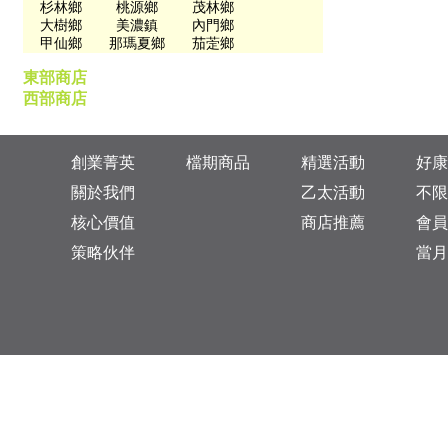
杉林鄉
桃源鄉
茂林鄉
大樹鄉
美濃鎮
內門鄉
甲仙鄉
那瑪夏鄉
茄萣鄉
東部商店
西部商店
創業菁英
檔期商品
精選活動
好康
關於我們
乙太活動
不限
核心價值
商店推薦
會員
策略伙伴
當月
台灣總公司：台北市松山區復興北路313巷11號
乙太未來商業顧問有限公司 統一編號: 