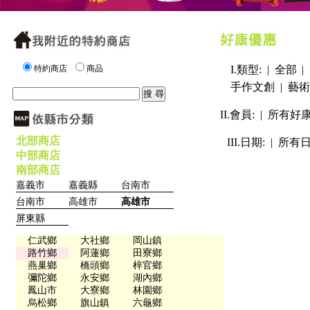
特約商店
商品
I.類型: |
全部
|
手作文創
|
藝術
II.會員: |
所有好
北部商店
III.日期: |
所有
中部商店
南部商店
嘉義市
嘉義縣
台南市
台南市
高雄市
高雄市
屏東縣
仁武鄉
大社鄉
岡山鎮
路竹鄉
阿蓮鄉
田寮鄉
燕巢鄉
橋頭鄉
梓官鄉
彌陀鄉
永安鄉
湖內鄉
鳳山市
大寮鄉
林園鄉
烏松鄉
旗山鎮
六龜鄉