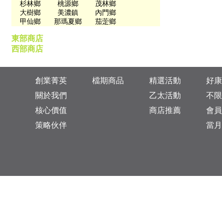
杉林鄉
桃源鄉
茂林鄉
大樹鄉
美濃鎮
內門鄉
甲仙鄉
那瑪夏鄉
茄萣鄉
東部商店
西部商店
創業菁英
檔期商品
精選活動
好康
關於我們
乙太活動
不限
核心價值
商店推薦
會員
策略伙伴
當月
台灣總公司：台北市松山區復興北路313巷11號
乙太未來商業顧問有限公司 統一編號: 