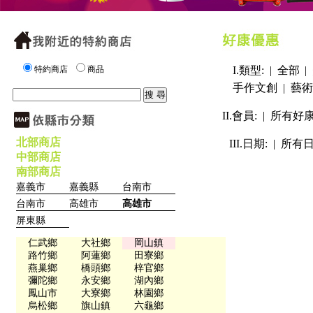
特約商店
商品
I.類型: |
全部
|
手作文創
|
藝術
II.會員: |
所有好
北部商店
III.日期: |
所有
中部商店
南部商店
嘉義市
嘉義縣
台南市
台南市
高雄市
高雄市
屏東縣
仁武鄉
大社鄉
岡山鎮
路竹鄉
阿蓮鄉
田寮鄉
燕巢鄉
橋頭鄉
梓官鄉
彌陀鄉
永安鄉
湖內鄉
鳳山市
大寮鄉
林園鄉
烏松鄉
旗山鎮
六龜鄉