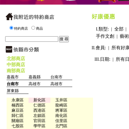
特約商店
商品
I.類型: |
全部
|
手作文創
|
藝術
II.會員: |
所有好
北部商店
III.日期: |
所有
中部商店
南部商店
嘉義市
嘉義縣
台南市
台南市
高雄市
高雄市
屏東縣
永康區
新化區
玉井區
楠西區
仁德區
龍崎區
麻豆區
西港區
將軍區
歸仁區
左鎮區
南化區
關廟區
官田區
佳里區
七股區
學甲區
北門區