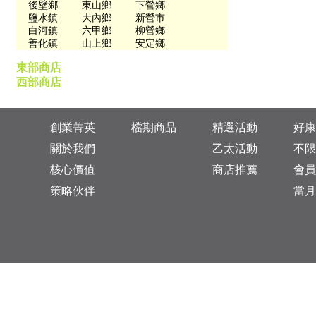
後壁鄉
東山鄉
下營鄉
鹽水鎮
大內鄉
新營市
白河鎮
六甲鄉
柳營鄉
善化鎮
山上鄉
安定鄉
東部商店
西部商店
創業菁英
檔期商品
精選活動
好康
關於我們
乙太活動
不限
核心價值
商店推薦
會員
策略伙伴
當月
台灣總公司：台北市松山區復興北路313巷11號
乙太未來商業顧問有限公司 統一編號: 