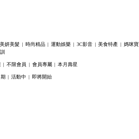
美妍美髮
|
時尚精品
|
運動娛樂
|
3C影音
|
美食特產
|
媽咪寶
訓
康
|
不限會員
|
會員專屬
|
本月壽星
日期
|
活動中
|
即將開始