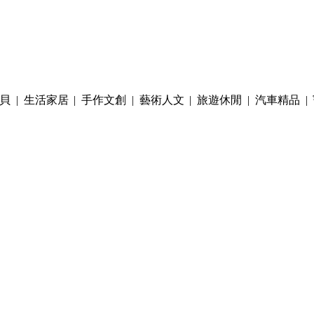
貝
|
生活家居
|
手作文創
|
藝術人文
|
旅遊休閒
|
汽車精品
|