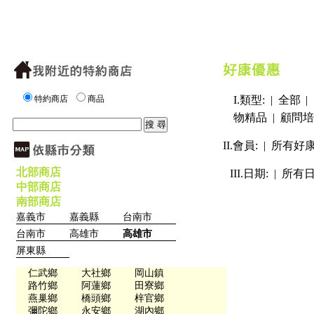
特約商店
商品
I.類型: |
全部
|
物精品
|
顧問培
II.會員: |
所有好
北部商店
III.日期: |
所有
中部商店
南部商店
嘉義市
嘉義縣
台南市
台南市
高雄市
高雄市
屏東縣
仁武鄉
大社鄉
岡山鎮
路竹鄉
阿蓮鄉
田寮鄉
燕巢鄉
橋頭鄉
梓官鄉
彌陀鄉
永安鄉
湖內鄉