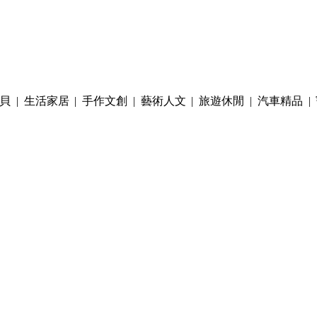
貝
|
生活家居
|
手作文創
|
藝術人文
|
旅遊休閒
|
汽車精品
|