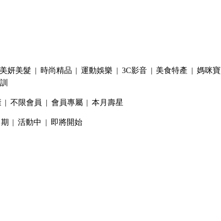
美妍美髮
|
時尚精品
|
運動娛樂
|
3C影音
|
美食特產
|
媽咪寶
訓
康
|
不限會員
|
會員專屬
|
本月壽星
日期
|
活動中
|
即將開始