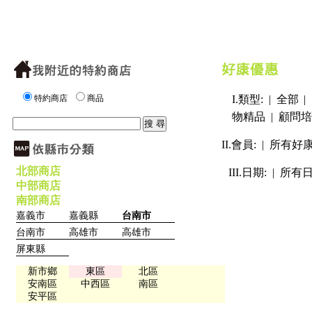
特約商店
商品
I.類型: |
全部
|
物精品
|
顧問培
II.會員: |
所有好
北部商店
III.日期: |
所有
中部商店
南部商店
嘉義市
嘉義縣
台南市
台南市
高雄市
高雄市
屏東縣
新市鄉
東區
北區
安南區
中西區
南區
安平區