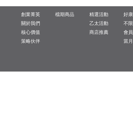
創業菁英
檔期商品
精選活動
好康
關於我們
乙太活動
不限
核心價值
商店推薦
會員
策略伙伴
當月
台灣總公司：台北市松山區復興北路313巷11號
乙太未來商業顧問有限公司 統一編號: 