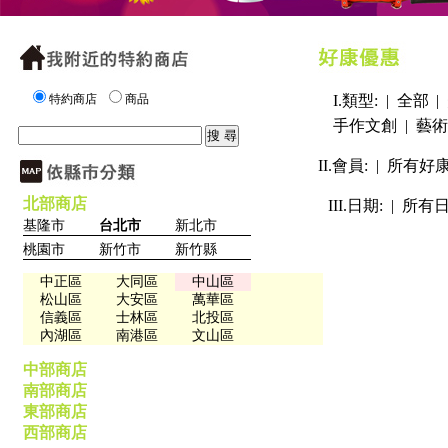
特約商店
商品
I.類型: |
全部
|
手作文創
|
藝術
II.會員: |
所有好
北部商店
III.日期: |
所有
基隆市
台北市
新北市
桃園市
新竹市
新竹縣
中正區
大同區
中山區
松山區
大安區
萬華區
信義區
士林區
北投區
內湖區
南港區
文山區
中部商店
南部商店
東部商店
西部商店