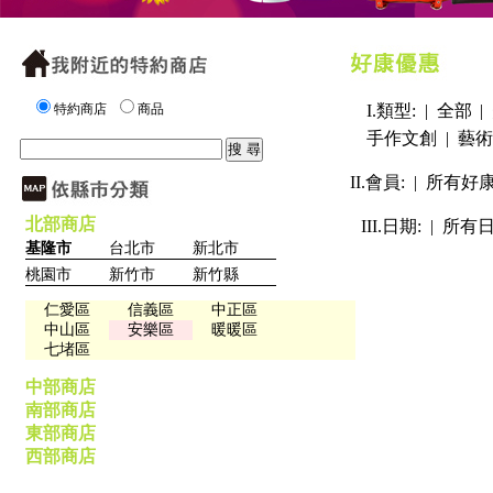
特約商店
商品
I.類型: |
全部
|
手作文創
|
藝術
II.會員: |
所有好
北部商店
III.日期: |
所有
基隆市
台北市
新北市
桃園市
新竹市
新竹縣
仁愛區
信義區
中正區
中山區
安樂區
暖暖區
七堵區
中部商店
南部商店
東部商店
西部商店