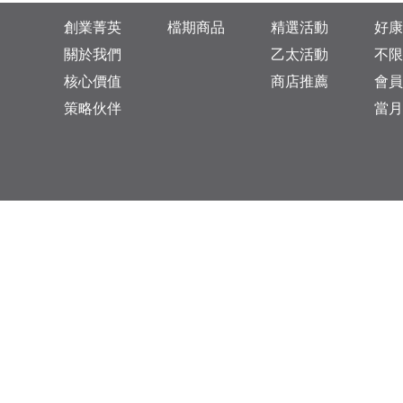
創業菁英
檔期商品
精選活動
好康
關於我們
乙太活動
不限
核心價值
商店推薦
會員
策略伙伴
當月
台灣總公司：台北市松山區復興北路313巷11號
乙太未來商業顧問有限公司 統一編號: 