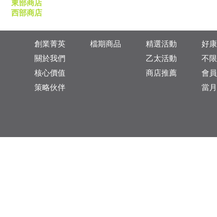
東部商店
西部商店
創業菁英
檔期商品
精選活動
好康
關於我們
乙太活動
不限
核心價值
商店推薦
會員
策略伙伴
當月
台灣總公司：台北市松山區復興北路313巷11號
乙太未來商業顧問有限公司 統一編號: 