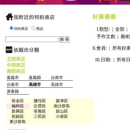
特約商店
商品
I.類型: |
全部
|
手作文創
|
藝術
II.會員: |
所有好
北部商店
III.日期: |
所有
中部商店
南部商店
嘉義市
嘉義縣
台南市
台南市
高雄市
高雄市
屏東縣
前金區
鹽埕區
旗津區
楠梓區
左營區
南沙群島
新興區
苓雅區
鼓山區
前鎮區
三民區
小港區
東沙群島