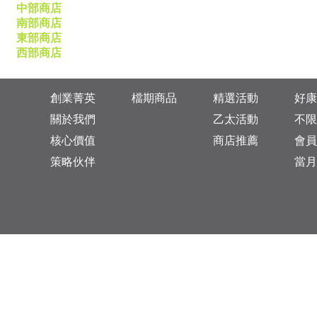
中部商店
南部商店
東部商店
西部商店
創業菁英
檔期商品
精選活動
好康
關於我們
乙太活動
不限
核心價值
商店推薦
會員
策略伙伴
當月
台灣總公司：台北市松山區復興北路313巷11號
乙太未來商業顧問有限公司 統一編號: 