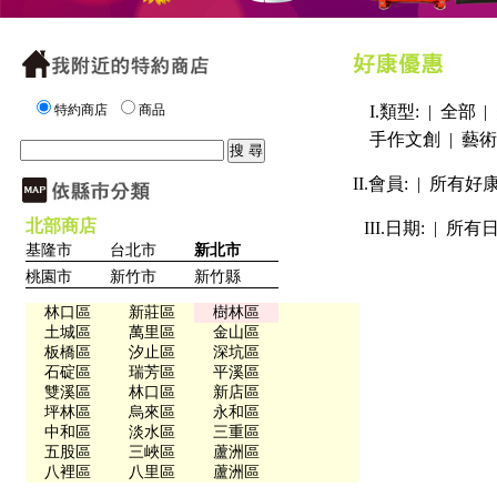
特約商店
商品
I.類型: |
全部
|
手作文創
|
藝術
II.會員: |
所有好
北部商店
III.日期: |
所有
基隆市
台北市
新北市
桃園市
新竹市
新竹縣
林口區
新莊區
樹林區
土城區
萬里區
金山區
板橋區
汐止區
深坑區
石碇區
瑞芳區
平溪區
雙溪區
林口區
新店區
坪林區
烏來區
永和區
中和區
淡水區
三重區
五股區
三峽區
蘆洲區
八裡區
八里區
蘆洲區