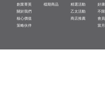
創業菁英
檔期商品
精選活動
好康
關於我們
乙太活動
不限
核心價值
商店推薦
會員
策略伙伴
當月
台灣總公司：台北市松山區復興北路313巷11號
乙太未來商業顧問有限公司 統一編號: 