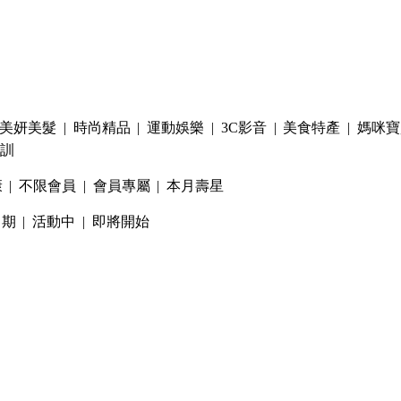
美妍美髮
|
時尚精品
|
運動娛樂
|
3C影音
|
美食特產
|
媽咪寶
訓
康
|
不限會員
|
會員專屬
|
本月壽星
日期
|
活動中
|
即將開始