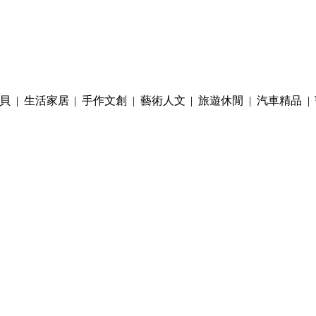
貝
|
生活家居
|
手作文創
|
藝術人文
|
旅遊休閒
|
汽車精品
|