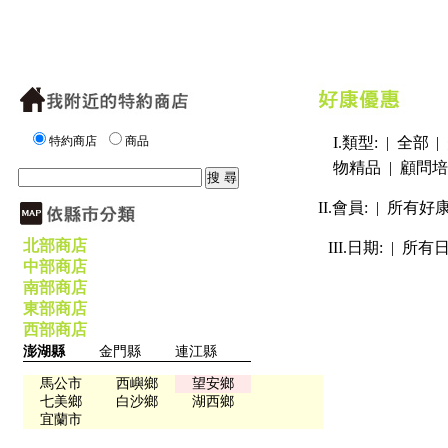
特約商店
商品
I.類型: |
全部
|
物精品
|
顧問培
II.會員: |
所有好
北部商店
III.日期: |
所有
中部商店
南部商店
東部商店
西部商店
澎湖縣
金門縣
連江縣
馬公市
西嶼鄉
望安鄉
七美鄉
白沙鄉
湖西鄉
宜蘭市