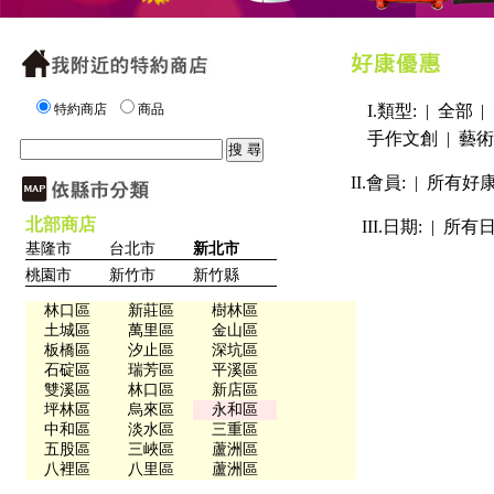
特約商店
商品
I.類型: |
全部
|
手作文創
|
藝術
II.會員: |
所有好
北部商店
III.日期: |
所有
基隆市
台北市
新北市
桃園市
新竹市
新竹縣
林口區
新莊區
樹林區
土城區
萬里區
金山區
板橋區
汐止區
深坑區
石碇區
瑞芳區
平溪區
雙溪區
林口區
新店區
坪林區
烏來區
永和區
中和區
淡水區
三重區
五股區
三峽區
蘆洲區
八裡區
八里區
蘆洲區