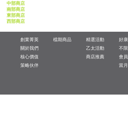
中部商店
南部商店
東部商店
西部商店
創業菁英
檔期商品
精選活動
好康
關於我們
乙太活動
不限
核心價值
商店推薦
會員
策略伙伴
當月
台灣總公司：台北市松山區復興北路313巷11號
乙太未來商業顧問有限公司 統一編號: 