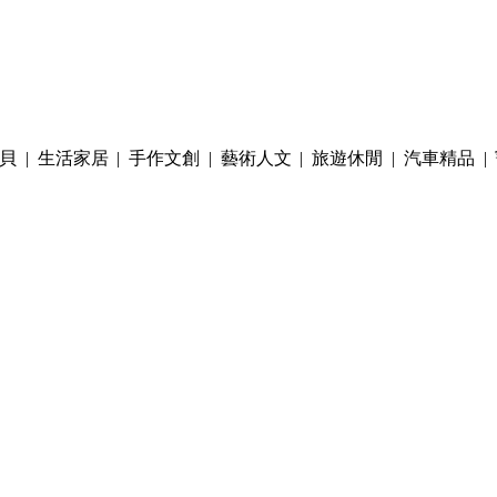
貝
|
生活家居
|
手作文創
|
藝術人文
|
旅遊休閒
|
汽車精品
|