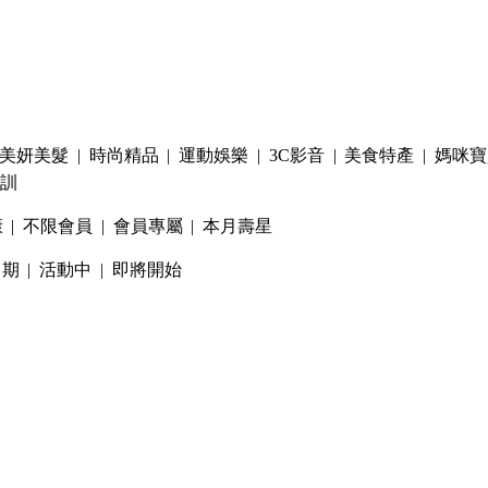
美妍美髮
|
時尚精品
|
運動娛樂
|
3C影音
|
美食特產
|
媽咪寶
訓
康
|
不限會員
|
會員專屬
|
本月壽星
日期
|
活動中
|
即將開始