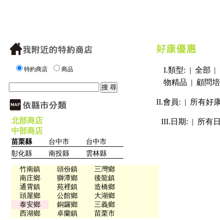
特約商店
商品
I.類型: |
全部
|
物精品
|
顧問培
II.會員: |
所有好
北部商店
III.日期: |
所有
中部商店
苗栗縣
台中市
台中市
彰化縣
南投縣
雲林縣
竹南鎮
頭份鎮
三灣鄉
南庄鄉
獅潭鄉
後龍鎮
通霄鎮
苑裡鎮
造橋鄉
頭屋鄉
公館鄉
大湖鄉
泰安鄉
銅鑼鄉
三義鄉
西湖鄉
卓蘭鎮
苗栗市