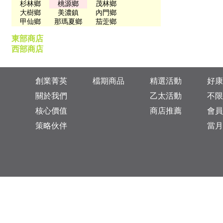
杉林鄉
桃源鄉
茂林鄉
大樹鄉
美濃鎮
內門鄉
甲仙鄉
那瑪夏鄉
茄萣鄉
東部商店
西部商店
創業菁英
檔期商品
精選活動
好康
關於我們
乙太活動
不限
核心價值
商店推薦
會員
策略伙伴
當月
台灣總公司：台北市松山區復興北路313巷11號
乙太未來商業顧問有限公司 統一編號: 