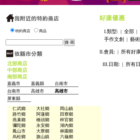
特約商店
商品
I.類型: |
全部
|
手作文創
|
藝術
II.會員: |
所有好
北部商店
III.日期: |
所有
中部商店
南部商店
嘉義市
嘉義縣
台南市
台南市
高雄市
高雄市
屏東縣
仁武鄉
大社鄉
岡山鎮
路竹鄉
阿蓮鄉
田寮鄉
燕巢鄉
橋頭鄉
梓官鄉
彌陀鄉
永安鄉
湖內鄉
鳳山市
大寮鄉
林園鄉
烏松鄉
旗山鎮
六龜鄉