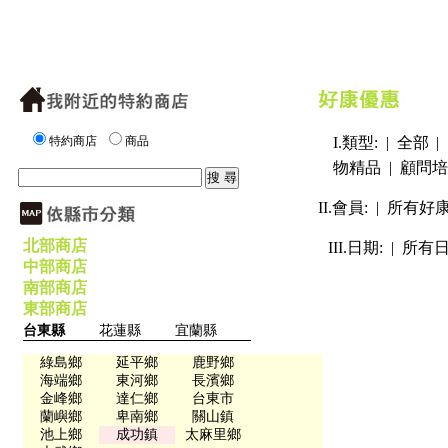
特約商店
商品
I.類型: |
全部
|
物精品
|
顧問培
II.會員: |
所有好
北部商店
III.日期: |
所有
中部商店
南部商店
東部商店
台東縣
花蓮縣
宜蘭縣
綠島鄉
延平鄉
鹿野鄉
海端鄉
東河鄉
長濱鄉
金峰鄉
達仁鄉
台東市
蘭嶼鄉
卑南鄉
關山鎮
池上鄉
成功鎮
太麻里鄉