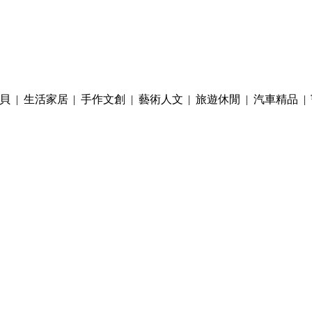
貝
|
生活家居
|
手作文創
|
藝術人文
|
旅遊休閒
|
汽車精品
|