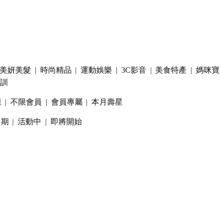
美妍美髮
|
時尚精品
|
運動娛樂
|
3C影音
|
美食特產
|
媽咪寶
訓
康
|
不限會員
|
會員專屬
|
本月壽星
日期
|
活動中
|
即將開始