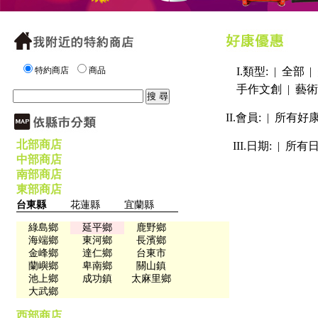
特約商店
商品
I.類型: |
全部
|
手作文創
|
藝術
II.會員: |
所有好
北部商店
III.日期: |
所有
中部商店
南部商店
東部商店
台東縣
花蓮縣
宜蘭縣
綠島鄉
延平鄉
鹿野鄉
海端鄉
東河鄉
長濱鄉
金峰鄉
達仁鄉
台東市
蘭嶼鄉
卑南鄉
關山鎮
池上鄉
成功鎮
太麻里鄉
大武鄉
西部商店