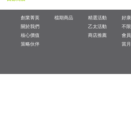
創業菁英
檔期商品
精選活動
好康
關於我們
乙太活動
不限
核心價值
商店推薦
會員
策略伙伴
當月
台灣總公司：台北市松山區復興北路313巷11號
乙太未來商業顧問有限公司 統一編號: 