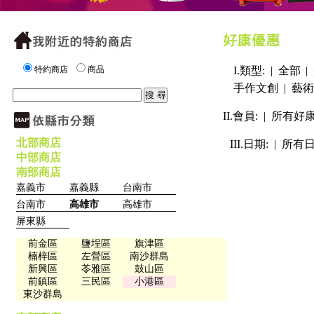
特約商店
商品
I.類型: |
全部
|
手作文創
|
藝術
II.會員: |
所有好
北部商店
III.日期: |
所有
中部商店
南部商店
嘉義市
嘉義縣
台南市
台南市
高雄市
高雄市
屏東縣
前金區
鹽埕區
旗津區
楠梓區
左營區
南沙群島
新興區
苓雅區
鼓山區
前鎮區
三民區
小港區
東沙群島