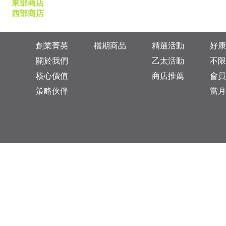
東部商店
西部商店
創業菁英
檔期商品
精選活動
好康
關於我們
乙太活動
不限
核心價值
商店推薦
會員
策略伙伴
當月
台灣總公司：台北市松山區復興北路313巷11號
乙太未來商業顧問有限公司 統一編號: 