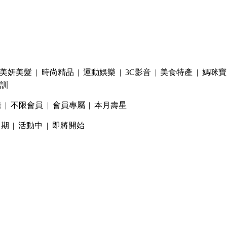
美妍美髮
|
時尚精品
|
運動娛樂
|
3C影音
|
美食特產
|
媽咪寶
訓
康
|
不限會員
|
會員專屬
|
本月壽星
日期
|
活動中
|
即將開始