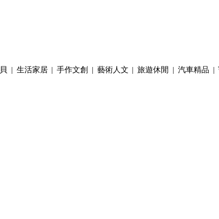
貝
|
生活家居
|
手作文創
|
藝術人文
|
旅遊休閒
|
汽車精品
|