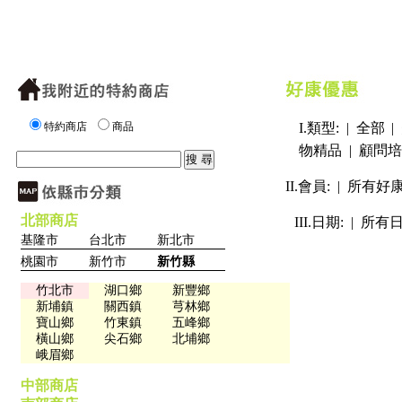
特約商店
商品
I.類型: |
全部
|
物精品
|
顧問培
II.會員: |
所有好
北部商店
III.日期: |
所有
基隆市
台北市
新北市
桃園市
新竹市
新竹縣
竹北市
湖口鄉
新豐鄉
新埔鎮
關西鎮
芎林鄉
寶山鄉
竹東鎮
五峰鄉
橫山鄉
尖石鄉
北埔鄉
峨眉鄉
中部商店