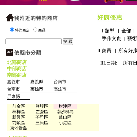
特約商店
商品
I.類型: |
全部
|
手作文創
|
藝術
II.會員: |
所有好
北部商店
III.日期: |
所有
中部商店
南部商店
嘉義市
嘉義縣
台南市
台南市
高雄市
高雄市
屏東縣
前金區
鹽埕區
旗津區
楠梓區
左營區
南沙群島
新興區
苓雅區
鼓山區
前鎮區
三民區
小港區
東沙群島