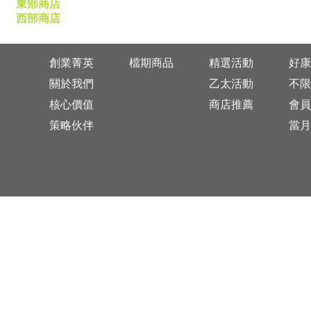
東部商店
西部商店
創業菁英
檔期商品
精選活動
好康
關於我們
乙太活動
不限
核心價值
商店推薦
會員
策略伙伴
當月
台灣總公司：台北市松山區復興北路313巷11號
乙太未來商業顧問有限公司 統一編號: 