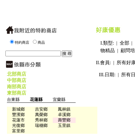
特約商店
商品
I.類型: |
全部
|
物精品
|
顧問培
II.會員: |
所有好
北部商店
III.日期: |
所有
中部商店
南部商店
東部商店
台東縣
花蓮縣
宜蘭縣
新城鄉
吉安鄉
鳳林鎮
豐濱鄉
萬榮鄉
卓溪鄉
花蓮市
秀林鄉
壽豐鄉
光復鄉
瑞穗鄉
玉里鎮
富里鄉