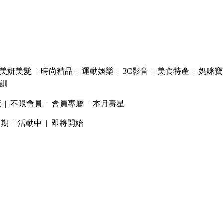
美妍美髮
|
時尚精品
|
運動娛樂
|
3C影音
|
美食特產
|
媽咪寶
訓
康
|
不限會員
|
會員專屬
|
本月壽星
日期
|
活動中
|
即將開始