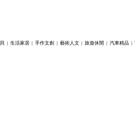
貝
|
生活家居
|
手作文創
|
藝術人文
|
旅遊休閒
|
汽車精品
|