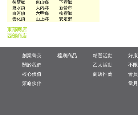
後壁鄉
東山鄉
下營鄉
鹽水鎮
大內鄉
新營市
白河鎮
六甲鄉
柳營鄉
善化鎮
山上鄉
安定鄉
東部商店
西部商店
創業菁英
檔期商品
精選活動
好康
關於我們
乙太活動
不限
核心價值
商店推薦
會員
策略伙伴
當月
台灣總公司：台北市松山區復興北路313巷11號
乙太未來商業顧問有限公司 統一編號: 