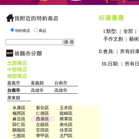
特約商店
商品
I.類型: |
全部
|
手作文創
|
藝術
II.會員: |
所有好
北部商店
III.日期: |
所有
中部商店
南部商店
嘉義市
嘉義縣
台南市
台南市
高雄市
高雄市
屏東縣
永康區
新化區
玉井區
楠西區
仁德區
龍崎區
麻豆區
西港區
將軍區
歸仁區
左鎮區
南化區
關廟區
官田區
佳里區
七股區
學甲區
北門區