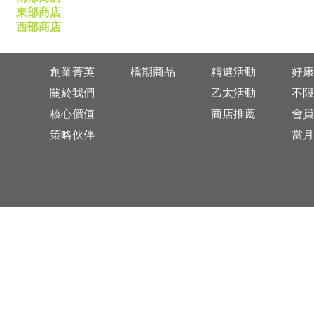
東部商店
西部商店
創業菁英
檔期商品
精選活動
好康
關於我們
乙太活動
不限
核心價值
商店推薦
會員
策略伙伴
當月
台灣總公司：台北市松山區復興北路313巷11號
乙太未來商業顧問有限公司 統一編號: 