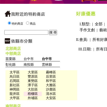
特約商店
商品
I.類型: |
全部
|
手作文創
|
藝術
II.會員: |
所有好
北部商店
III.日期: |
所有
中部商店
苗栗縣
台中市
台中市
彰化縣
南投縣
雲林縣
太平區
大里區
霧峰區
烏日區
豐原區
后里區
石岡區
東勢區
和平區
新社區
潭子區
大雅區
神岡區
大肚區
沙鹿區
龍井區
梧棲區
清水區
大甲區
外埔區
大安區
南部商店