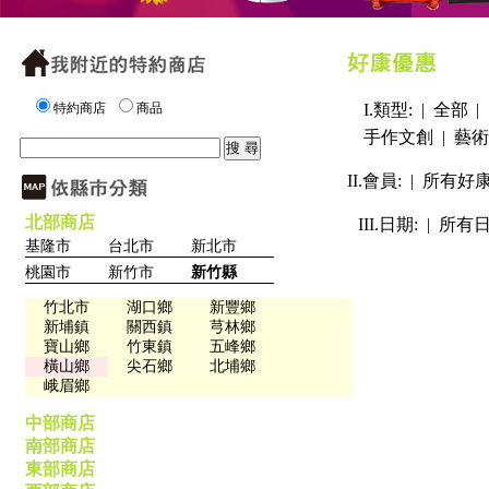
特約商店
商品
I.類型: |
全部
|
手作文創
|
藝術
II.會員: |
所有好
北部商店
III.日期: |
所有
基隆市
台北市
新北市
桃園市
新竹市
新竹縣
竹北市
湖口鄉
新豐鄉
新埔鎮
關西鎮
芎林鄉
寶山鄉
竹東鎮
五峰鄉
橫山鄉
尖石鄉
北埔鄉
峨眉鄉
中部商店
南部商店
東部商店