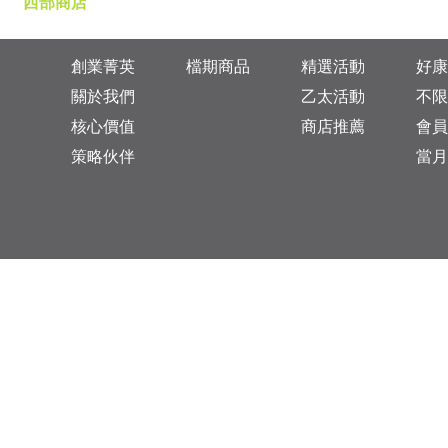
西部商店
創業菁英
檔期商品
精選活動
好康
關於我們
乙太活動
不限
核心價值
商店推薦
會員
策略伙伴
當月
台灣總公司：台北市松山區復興北路313巷11號
乙太未來商業顧問有限公司 統一編號: 