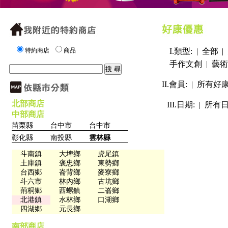
特約商店
商品
I.類型: |
全部
|
手作文創
|
藝術
II.會員: |
所有好
北部商店
III.日期: |
所有
中部商店
苗栗縣
台中市
台中市
彰化縣
南投縣
雲林縣
斗南鎮
大埤鄉
虎尾鎮
土庫鎮
褒忠鄉
東勢鄉
台西鄉
崙背鄉
麥寮鄉
斗六市
林內鄉
古坑鄉
荊桐鄉
西螺鎮
二崙鄉
北港鎮
水林鄉
口湖鄉
四湖鄉
元長鄉
南部商店