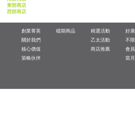
東部商店
西部商店
創業菁英
檔期商品
精選活動
好康
關於我們
乙太活動
不限
核心價值
商店推薦
會員
策略伙伴
當月
台灣總公司：台北市松山區復興北路313巷11號
乙太未來商業顧問有限公司 統一編號: 