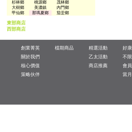
杉林鄉
桃源鄉
茂林鄉
大樹鄉
美濃鎮
內門鄉
甲仙鄉
那瑪夏鄉
茄萣鄉
東部商店
西部商店
創業菁英
檔期商品
精選活動
好康
關於我們
乙太活動
不限
核心價值
商店推薦
會員
策略伙伴
當月
台灣總公司：台北市松山區復興北路313巷11號
乙太未來商業顧問有限公司 統一編號: 