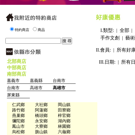
特約商店
商品
I.類型: |
全部
|
手作文創
|
藝術
II.會員: |
所有好
北部商店
III.日期: |
所有
中部商店
南部商店
嘉義市
嘉義縣
台南市
台南市
高雄市
高雄市
屏東縣
仁武鄉
大社鄉
岡山鎮
路竹鄉
阿蓮鄉
田寮鄉
燕巢鄉
橋頭鄉
梓官鄉
彌陀鄉
永安鄉
湖內鄉
鳳山市
大寮鄉
林園鄉
烏松鄉
旗山鎮
六龜鄉