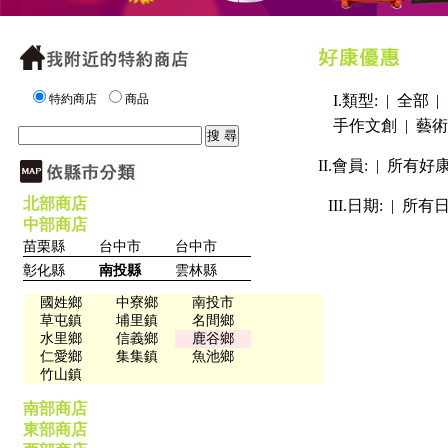
特約商店
商品
I.類型: |
全部
|
手作文創
|
藝術
II.會員: |
所有好
北部商店
III.日期: |
所有
中部商店
苗栗縣
台中市
台中市
彰化縣
南投縣
雲林縣
國姓鄉
中寮鄉
南投市
草屯鎮
埔里鎮
名間鄉
水里鄉
信義鄉
鹿谷鄉
仁愛鄉
集集鎮
魚池鄉
竹山鎮
南部商店
東部商店