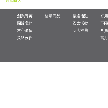
西部商店
創業菁英
檔期商品
精選活動
好康
關於我們
乙太活動
不限
核心價值
商店推薦
會員
策略伙伴
當月
台灣總公司：台北市松山區復興北路313巷11號
乙太未來商業顧問有限公司 統一編號: 