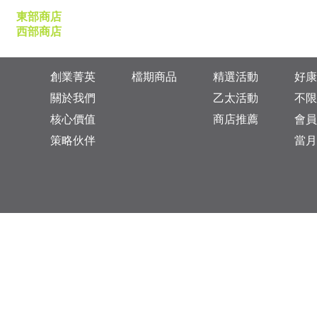
東部商店
西部商店
創業菁英
檔期商品
精選活動
好康
關於我們
乙太活動
不限
核心價值
商店推薦
會員
策略伙伴
當月
台灣總公司：台北市松山區復興北路313巷11號
乙太未來商業顧問有限公司 統一編號: 