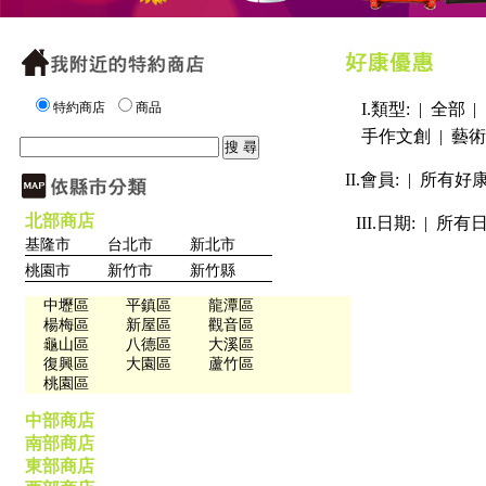
特約商店
商品
I.類型: |
全部
|
手作文創
|
藝術
II.會員: |
所有好
北部商店
III.日期: |
所有
基隆市
台北市
新北市
桃園市
新竹市
新竹縣
中壢區
平鎮區
龍潭區
楊梅區
新屋區
觀音區
龜山區
八德區
大溪區
復興區
大園區
蘆竹區
桃園區
中部商店
南部商店
東部商店