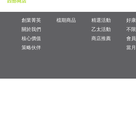
西部商店
創業菁英
檔期商品
精選活動
好康
關於我們
乙太活動
不限
核心價值
商店推薦
會員
策略伙伴
當月
台灣總公司：台北市松山區復興北路313巷11號
乙太未來商業顧問有限公司 統一編號: 