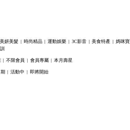
美妍美髮
|
時尚精品
|
運動娛樂
|
3C影音
|
美食特產
|
媽咪寶
訓
康
|
不限會員
|
會員專屬
|
本月壽星
日期
|
活動中
|
即將開始