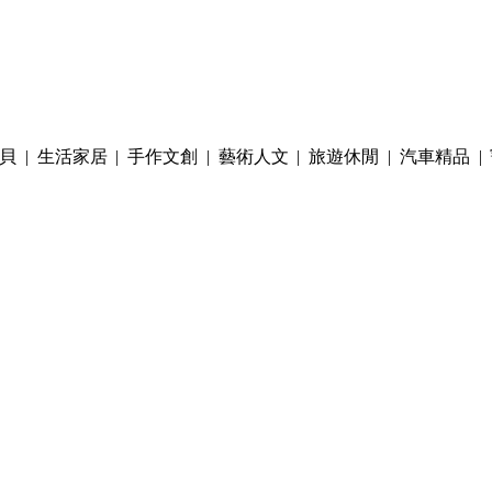
貝
|
生活家居
|
手作文創
|
藝術人文
|
旅遊休閒
|
汽車精品
|