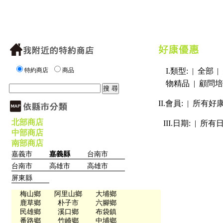
特約商店
商品
I.類型: |
全部
|
物精品
|
顧問培
II.會員: |
所有好
北部商店
III.日期: |
所有
中部商店
南部商店
嘉義市
嘉義縣
台南市
台南市
高雄市
高雄市
屏東縣
梅山鄉
阿里山鄉
大埔鄉
鹿草鄉
朴子市
六腳鄉
民雄鄉
溪口鄉
布袋鎮
番路鄉
竹崎鄉
中埔鄉